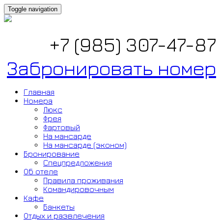
Toggle navigation
+7 (985) 307-47-87
Забронировать номер
Главная
Номера
Люкс
Фрея
Фартовый
На мансарде
На мансарде (эконом)
Бронирование
Спецпредложения
Об отеле
Правила проживания
Командировочным
Кафе
Банкеты
Отдых и развлечения