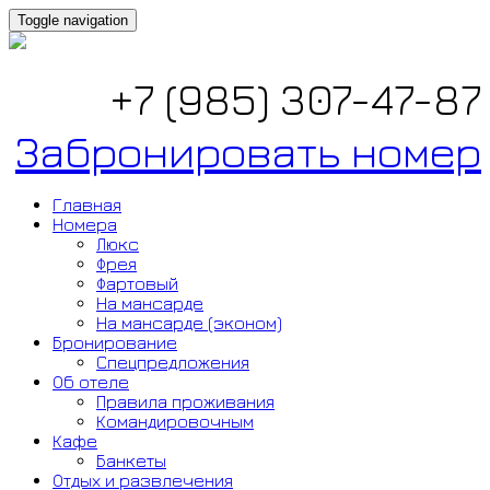
Toggle navigation
+7 (985) 307-47-87
Забронировать номер
Главная
Номера
Люкс
Фрея
Фартовый
На мансарде
На мансарде (эконом)
Бронирование
Спецпредложения
Об отеле
Правила проживания
Командировочным
Кафе
Банкеты
Отдых и развлечения